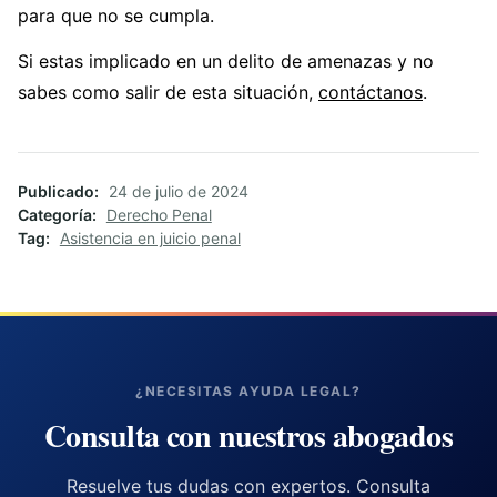
para que no se cumpla.
Si estas implicado en un delito de amenazas y no
sabes como salir de esta situación,
contáctanos
.
Publicado
24 de julio de 2024
Categoría
Derecho Penal
Tag
Asistencia en juicio penal
¿NECESITAS AYUDA LEGAL?
Consulta con nuestros abogados
Resuelve tus dudas con expertos. Consulta